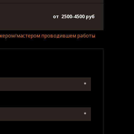
от 2500-4500 руб
еджером/мастером проводившем работы 
*
*