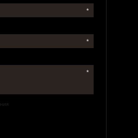
*
*
*
ения