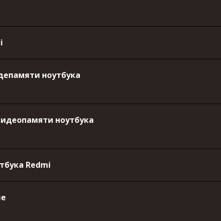
i
идепамяти ноутбука
 видеопамяти ноутбука
тбука Redmi
ле