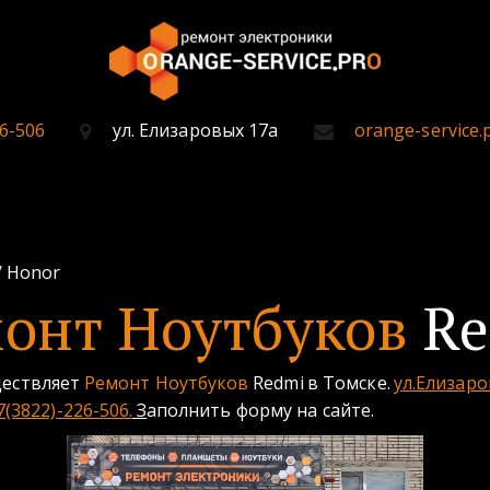
6-506
ул. Елизаровых 17а
orange-service.
/ Honor
онт Ноутбуков
Re
ществляет 
Ремонт Ноутбуков
 Redmi
в Томске.
ул.Елизаро
7(3822)-226-506.
 З
аполнить форму на сайте.