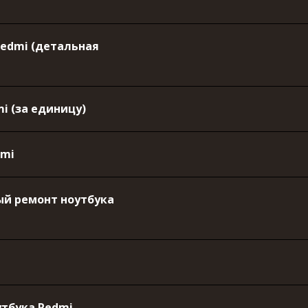
Redmi (детальная
i (за единицу)
dmi
й ремонт ноутбука
утбука Redmi