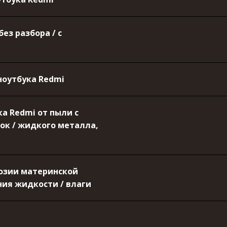
ез разбора / с
ноутбука Redmi
а Redmi от пыли с
ок / жидкого металла,
розии материнской
ния жидкости / влаги