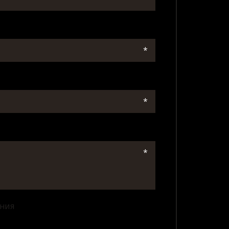
*
*
*
ения