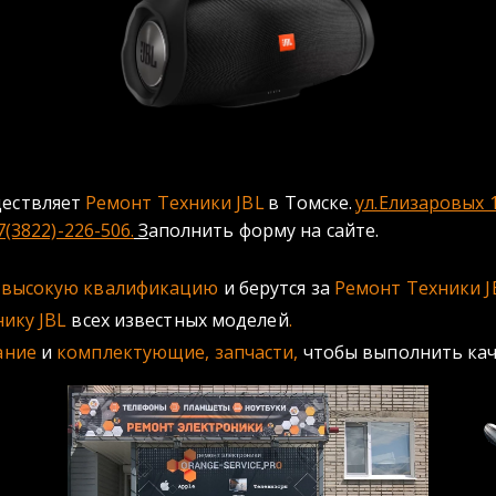
ществляет 
Ремонт Техники JBL 
в Томске.
ул.Елизаровых 
7(3822)-226-506.
 З
аполнить форму на сайте.
 высокую квалификацию
 и берутся за
 Ремонт Техники J
ику JBL
 всех известных моделей
.
ание
 и 
комплектующие, запчасти,
 чтобы выполнить ка