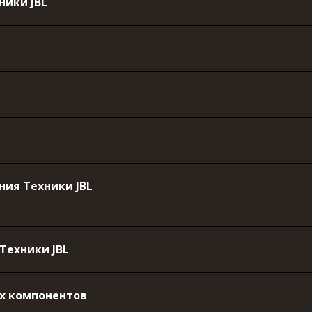
ники JBL
ия Техники JBL
Техники JBL
их компонентов