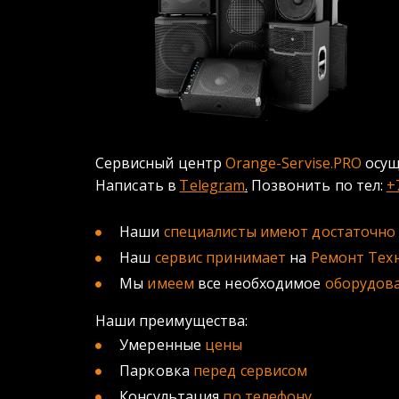
Сервисный центр 
Orange-Servise.PRO
 осу
Написать в 
Telegram
.
 Позвонить по тел: 
+
Наши 
специалисты имеют достаточно
Наш 
сервис принимает 
на 
Ремонт Техн
Мы 
имеем
 все необходимое 
оборудов
Наши преимущества:
Умеренные 
цены
Парковка 
перед сервисом
Консультация 
по телефону 