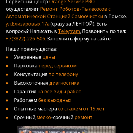
Сервисный центр 
Orange-Servise.PRO
осуществляет 
Ремонт Роботов-Пылесосов с 
Автоматической Станцией Самоочистки 
в Томске.
ул.Елизаровых 17а
(сразу за ЛЕНТОЙ). Есть 
вопросы? Написать в 
Telegram
.
 Позвонить по тел: 
+7(3822)-226-506.
 З
аполнить форму на сайте.
Наши преимущества: 
Умеренные 
цены
Парковка 
перед сервисом
Консультация 
по телефону 
Высокоточная 
диагностика 
Гарантия 
на все виды работ 
Работаем 
без выходных 
Опытные мастера 
со стажем от 15 лет
Срочный,
мелко
-срочный 
ремонт