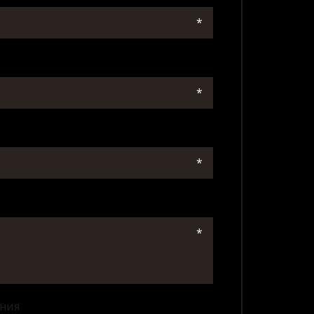
*
*
*
*
ения